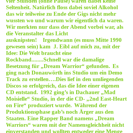
vier Stunden (ohne Pause) waren dabei keine
Seltenheit. Natürlich floss dabei soviel Alkohol
das wir teilweise zu Ende der Gigs nicht mehr
wussten wo und warum wir eigentlich da waren.
Wir merkten nur dass der Abend vorbei war, als
die Veranstalter das Licht
ausknipsten!
Irgendwann (es muss Mitte 1990
gewesen sein) kam J. Eibl auf mich zu, mit der
Idee: Die Welt braucht eine
Rockband........
Schnell war die damalige
Besetzung für „Dream Warrior“ gefunden.
Es
ging nach Donauwörth ins Studio um ein Demo
Track zu erstellen….Dies lief in den umliegenden
Discos so erfolgreich, das die Idee einer eigenen
CD entstand.
1992 ging’s in Dachauer „Mad
Moisielle“ Studio, in der die CD- „2nd East-Heart
on Fire“ produziert wurde.
Während der
Produktionsphase gab’s noch Ärger aus den
Staaten. Eine Rapper Band namens „Dream
Warriors“ waren mit der Namensgleichheit nicht
einverstanden und wollten entweder eine Menge