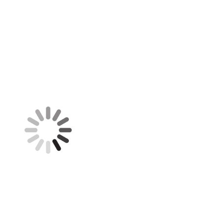
big_34338268_0_100-100
big_31409345_0_100-83
big_34953793_0_100-100