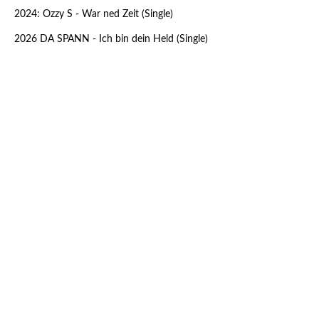
2024: Ozzy S - War ned Zeit (Single)
2026 DA SPANN - Ich bin dein Held (Single)
big_41125729_0_100-100
big_36852221_0_100-100