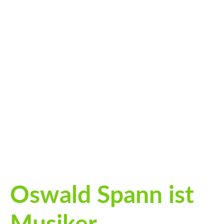
big_37969815_0_100-100 (1)
big_41125729_0_100-100
big_49386974_0_1000-449
big_40467764_0_897-768
Oswald Spann ist